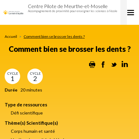
Comment
Aller
Centre Pilote de Meurthe-et-Moselle
bien
au
Accompagnement de proximité pour enseigner les sciences à l’école
Tog
se
contenu
nav
brosser
principal
les
dents
Accueil
Comment bien se brosser les dents ?
?
Comment bien se brosser les dents ?
Print
Facebook
Twitter
Lin
CYCLE
CYCLE
1
2
Durée
20 minutes
Type de ressources
Défi scientifique
Thème(s) Scientifique(s)
Corps humain et santé